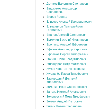
Дьячков Валентин Степанович
Евдокимов Александр
Степанович
Егоров Леонид
Елисеев Алексей Илларионович
Ельчанинов Пантелеймон
Георгиевич
Епанов Алексей Степанович
Ермолин Василий Филиппович
Еропутко Алексей Ефремович
Ефанов Александр Карпович
Ефремов Сергей Тимофеевич
Жабин Юрий Владимирович
Живодеров Петр Матвеевич
Жуков Константин Петрович
Журавлёв Павел Тимофеевич
Завгородний Дмитрий
Кириллович
Замятин Иван Фарсаносович
Заноза Николай Алексеевич
Зеленовский Петр Тимофеевич
Земкин Андрей Петрович
Зимин Павел Степанович