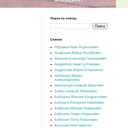
Поиск по списку
Список
Абрамов Иван Родионович
Агафонов Фёдор Иосифович
Аксенов Александр Григорьевич
Андрейчук Никита Исакович
Андросова Мария Ильинична
Артюхова Мария
Александровна
Афанасьев Алексей Иванович
Бабич Алексей Яковлевич
Баборико Максим Кондратьевич
Бабушок Илларион Ефимович
Байгозин Михаил Романович
Байгозин Павел Романович
Байгозин Петр Романович
Балычев Яков Никитич