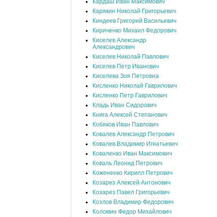
Кардаш Иван Максимович
Карякин Николай Григорьевич
Киндеев Григорий Васильевич
Кириченко Михаил Федорович
Киселев Александр
Александрович
Киселев Николай Павлович
Киселев Петр Иванович
Киселева Зоя Петровна
Кисленко Николай Гаврилович
Кисленко Петр Гаврилович
Кладь Иван Сидорович
Книга Алексей Степанович
Кобяков Иван Павлович
Ковалев Александр Петрович
Ковалев Владимир Игнатьевич
Коваленко Иван Максимович
Коваль Леонид Петрович
Кожененко Кирилл Петрович
Козарез Алексей Антонович
Козарез Павел Григорьевич
Козлов Владимир Федорович
Коломин Федор Михайлович