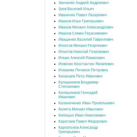
Зинченко Андрей Андреевич
Зуев Василий Ильич
Иваненко Павел Лазаревич
Иванов Илья Григорьевич
Иванов Михаил Александрович
Иванов Семен Герасимович
Иващенко Василий Гаврилович
Игнатов Михаил Георгиевич
Игнатов Николай Георгиевич
Ильин Алексей Романович
Иовенко Константин Яковлевич
Искакова Пелагея Петровна
Казанцев Петр Иванович
Калашников Владимир
Степанович
Калашников Геннадий
Иванович
Калиниченко Иван Прокопьевич
Калита Михаил Иванович
Капицын Иван Николаевич
Каратаев Павел Фёдорович
Каргаполов Александр
Григорьевич