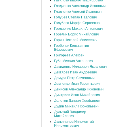
Гатилова Мария Никоноровна
Гладченко Александр Иванович
Гладченко Алексей Иванович
Голубев Степан Павлович
Голубева Марфа Сергеевна
Гордиенко Михаил Антонович
Горелик Борис Михайлович
Горян Николай Моисеевич
Гребеник Константин
Ефремович
Григорьев Алексей
Губа Михаил Антонович
Давиденко Илларион Яковлевич
Дектярев Иван Андреевич
Демура Петр Семенович
Демченко Иван Терентьевич
Денисов Александр Тихонович
Дмитриев Иван Михайлович
Долотов Даниил Феофанович
Дудин Михаил Прокопьевич
Дульский Владимир
Михайлович
Дульянинов Иннокентий
Иннокентьевич