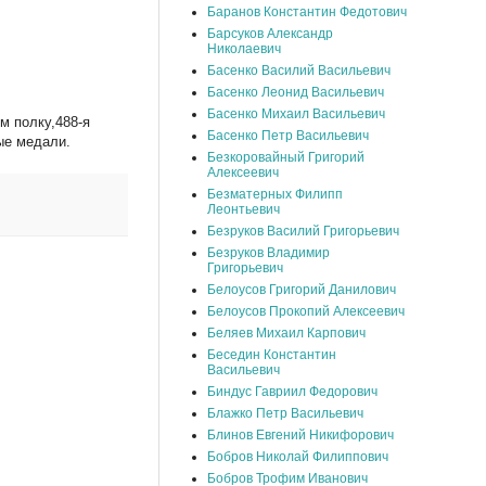
Баранов Константин Федотович
Барсуков Александр
Николаевич
Басенко Василий Васильевич
Басенко Леонид Васильевич
Басенко Михаил Васильевич
м полку,488-я
Басенко Петр Васильевич
ые медали.
Безкоровайный Григорий
Алексеевич
Безматерных Филипп
Леонтьевич
Безруков Василий Григорьевич
Безруков Владимир
Григорьевич
Белоусов Григорий Данилович
Белоусов Прокопий Алексеевич
Беляев Михаил Карпович
Беседин Константин
Васильевич
Биндус Гавриил Федорович
Блажко Петр Васильевич
Блинов Евгений Никифорович
Бобров Николай Филиппович
Бобров Трофим Иванович