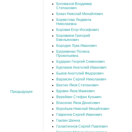
Богомазов Владимир
Степанович
Бокач Николай Михайлович
Бормотова Людмила
Николаевна
Боровик Егор Иосифович
Боровиков Григорий
Емельянович
Бородин Лука Иванович
Бугрименко Полина
Прокопьевна
Бударин Георгий Семенович
Бурлаков Анатолий Иванович
Быков Анатолий Федорович
Вараксин Сергей Николаевич
Вахтин Яков Степанович
Вдовин Яков Макеевич
Предыдущее
Верейкин Стефан Кузьмич
Власенко Яков Денисович
Воробьев Николай Михайлович
Гаврилов Сергей Иванович
Гаклин Шенна
Галактионов Сергей Павлович