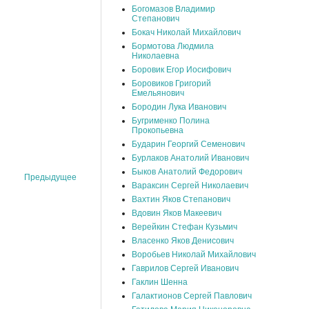
Богомазов Владимир
Степанович
Бокач Николай Михайлович
Бормотова Людмила
Николаевна
Боровик Егор Иосифович
Боровиков Григорий
Емельянович
Бородин Лука Иванович
Бугрименко Полина
Прокопьевна
Бударин Георгий Семенович
Бурлаков Анатолий Иванович
Быков Анатолий Федорович
Предыдущее
Вараксин Сергей Николаевич
Вахтин Яков Степанович
Вдовин Яков Макеевич
Верейкин Стефан Кузьмич
Власенко Яков Денисович
Воробьев Николай Михайлович
Гаврилов Сергей Иванович
Гаклин Шенна
Галактионов Сергей Павлович