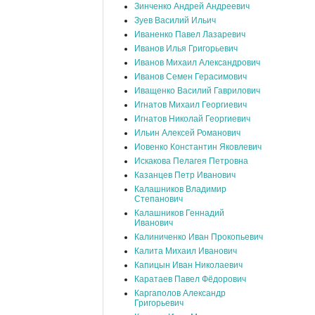
Зинченко Андрей Андреевич
Зуев Василий Ильич
Иваненко Павел Лазаревич
Иванов Илья Григорьевич
Иванов Михаил Александрович
Иванов Семен Герасимович
Иващенко Василий Гаврилович
Игнатов Михаил Георгиевич
Игнатов Николай Георгиевич
Ильин Алексей Романович
Иовенко Константин Яковлевич
Искакова Пелагея Петровна
Казанцев Петр Иванович
Калашников Владимир
Степанович
Калашников Геннадий
Иванович
Калиниченко Иван Прокопьевич
Калита Михаил Иванович
Капицын Иван Николаевич
Каратаев Павел Фёдорович
Каргаполов Александр
Григорьевич