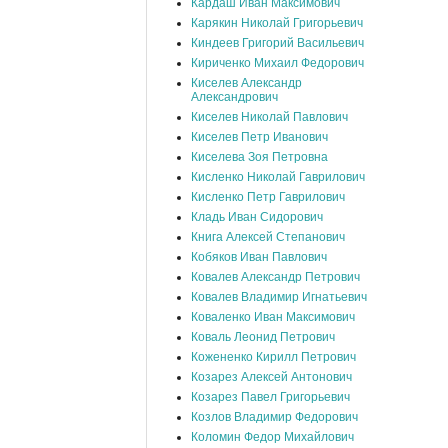
Кардаш Иван Максимович
Карякин Николай Григорьевич
Киндеев Григорий Васильевич
Кириченко Михаил Федорович
Киселев Александр
Александрович
Киселев Николай Павлович
Киселев Петр Иванович
Киселева Зоя Петровна
Кисленко Николай Гаврилович
Кисленко Петр Гаврилович
Кладь Иван Сидорович
Книга Алексей Степанович
Кобяков Иван Павлович
Ковалев Александр Петрович
Ковалев Владимир Игнатьевич
Коваленко Иван Максимович
Коваль Леонид Петрович
Кожененко Кирилл Петрович
Козарез Алексей Антонович
Козарез Павел Григорьевич
Козлов Владимир Федорович
Коломин Федор Михайлович