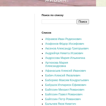
Поиск по списку
Список
Абрамов Иван Родионович
Агафонов Фёдор Иосифович
Аксенов Александр Григорьевич
Андрейчук Никита Исакович
Андросова Мария Ильинична
Артюхова Мария
Александровна
Афанасьев Алексей Иванович
Бабич Алексей Яковлевич
Баборико Максим Кондратьевич
Бабушок Илларион Ефимович
Байгозин Михаил Романович
Байгозин Павел Романович
Байгозин Петр Романович
Балычев Яков Никитич