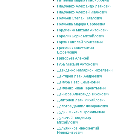
Гатилова Мария Никоноровна
Гладченко Александр Иванович
Гладченко Алексей Иванович
Голубев Степан Павлович
Голубева Марфа Сергеевна
Гордиенко Михаил Антонович
Горелик Борис Михайлович
Горян Николай Моисеевич
Гребеник Константин
Ефремович
Григорьев Алексей
Губа Михаил Антонович
Давиденко Илларион Яковлевич
Дектярев Иван Андреевич
Демура Петр Семенович
Демченко Иван Терентьевич
Денисов Александр Тихонович
Дмитриев Иван Михайлович
Долотов Даниил Феофанович
Дудин Михаил Прокопьевич
Дульский Владимир
Михайлович
Дульянинов Иннокентий
Иннокентьевич