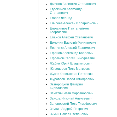
Дьячков Валентин Степанович
Евдокимов Александр
Степанович
Егоров Леонид
Елисеев Алексей Илларионович
Ельчанинов Пантелеймон
Георгиевич
Епанов Алексей Степанович
Ермолин Василий Филиппович
Еропутко Алексей Ефремович
Ефанов Александр Карпович
Ефремов Сергей Тимофеевич
Жабин Юрий Владимирович
Живодеров Петр Матвеевич
Жуков Константин Петрович
Журавлёв Павел Тимофеевич
Завгородний Дмитрий
Кириллович
Замятин Иван Фарсаносович
Заноза Николай Алексеевич
Зеленовский Петр Тимофеевич
Земкин Андрей Петрович
Зимин Павел Степанович