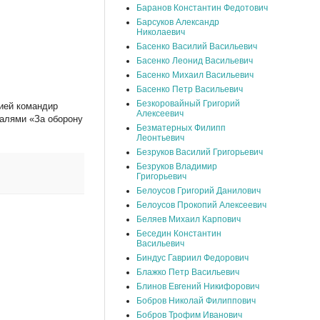
Баранов Константин Федотович
Барсуков Александр
Николаевич
Басенко Василий Васильевич
Басенко Леонид Васильевич
Басенко Михаил Васильевич
Басенко Петр Васильевич
Безкоровайный Григорий
нией командир
Алексеевич
далями «За оборону
Безматерных Филипп
Леонтьевич
Безруков Василий Григорьевич
Безруков Владимир
Григорьевич
Белоусов Григорий Данилович
Белоусов Прокопий Алексеевич
Беляев Михаил Карпович
Беседин Константин
Васильевич
Биндус Гавриил Федорович
Блажко Петр Васильевич
Блинов Евгений Никифорович
Бобров Николай Филиппович
Бобров Трофим Иванович