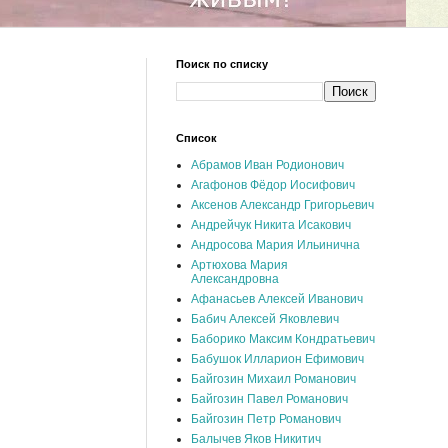
Поиск по списку
Список
Абрамов Иван Родионович
Агафонов Фёдор Иосифович
Аксенов Александр Григорьевич
Андрейчук Никита Исакович
Андросова Мария Ильинична
Артюхова Мария
Александровна
Афанасьев Алексей Иванович
Бабич Алексей Яковлевич
Баборико Максим Кондратьевич
Бабушок Илларион Ефимович
Байгозин Михаил Романович
Байгозин Павел Романович
Байгозин Петр Романович
Балычев Яков Никитич