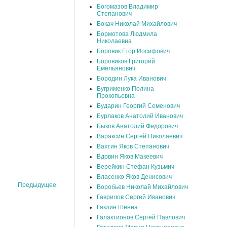
Богомазов Владимир
Степанович
Бокач Николай Михайлович
Бормотова Людмила
Николаевна
Боровик Егор Иосифович
Боровиков Григорий
Емельянович
Бородин Лука Иванович
Бугрименко Полина
Прокопьевна
Бударин Георгий Семенович
Бурлаков Анатолий Иванович
Быков Анатолий Федорович
Вараксин Сергей Николаевич
Вахтин Яков Степанович
Вдовин Яков Макеевич
Верейкин Стефан Кузьмич
Власенко Яков Денисович
Предыдущее
Воробьев Николай Михайлович
Гаврилов Сергей Иванович
Гаклин Шенна
Галактионов Сергей Павлович