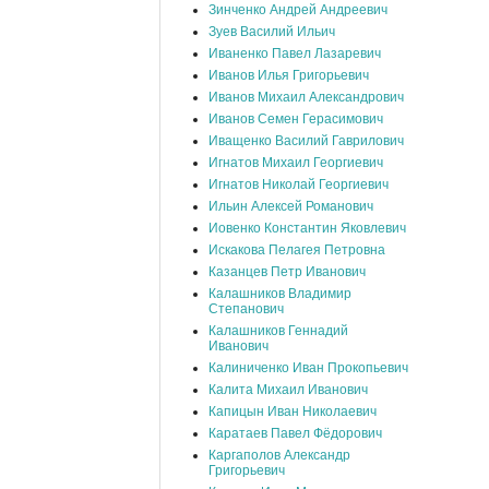
Зинченко Андрей Андреевич
Зуев Василий Ильич
Иваненко Павел Лазаревич
Иванов Илья Григорьевич
Иванов Михаил Александрович
Иванов Семен Герасимович
Иващенко Василий Гаврилович
Игнатов Михаил Георгиевич
Игнатов Николай Георгиевич
Ильин Алексей Романович
Иовенко Константин Яковлевич
Искакова Пелагея Петровна
Казанцев Петр Иванович
Калашников Владимир
Степанович
Калашников Геннадий
Иванович
Калиниченко Иван Прокопьевич
Калита Михаил Иванович
Капицын Иван Николаевич
Каратаев Павел Фёдорович
Каргаполов Александр
Григорьевич