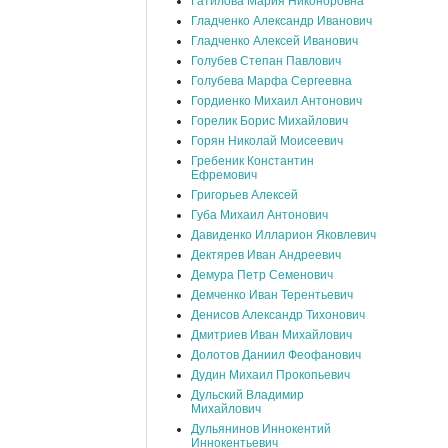
Гатилова Мария Никоноровна
Гладченко Александр Иванович
Гладченко Алексей Иванович
Голубев Степан Павлович
Голубева Марфа Сергеевна
Гордиенко Михаил Антонович
Горелик Борис Михайлович
Горян Николай Моисеевич
Гребеник Константин
Ефремович
Григорьев Алексей
Губа Михаил Антонович
Давиденко Илларион Яковлевич
Дектярев Иван Андреевич
Демура Петр Семенович
Демченко Иван Терентьевич
Денисов Александр Тихонович
Дмитриев Иван Михайлович
Долотов Даниил Феофанович
Дудин Михаил Прокопьевич
Дульский Владимир
Михайлович
Дульянинов Иннокентий
Иннокентьевич