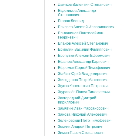
Дьячков Валентин Степанович
Евдокимов Александр
Степанович
Егоров Леонид
Елисеев Алексей Илларионович
Ельчанинов Пантелеймон
Георгиевич
Епанов Алексей Степанович
Ермолин Василий Филиппович
Еропутко Алексей Ефремович
Ефанов Александр Карпович
Ефремов Сергей Тимофеевич
Жабин Юрий Владимирович
Живодеров Петр Матвеевич
Жуков Константин Петрович
Журавлёв Павел Тимофеевич
Завгородний Дмитрий
Кириллович
Замятин Иван Фарсаносович
Заноза Николай Алексеевич
Зеленовский Петр Тимофеевич
Земкин Андрей Петрович
Зимин Павел Степанович