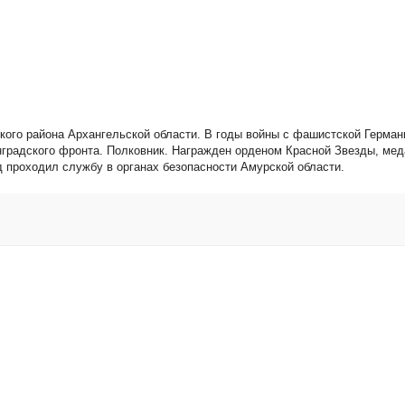
ского района Архангельской области. В годы войны с фашистской Герма
нградского фронта. Полковник. Награжден орденом Красной Звезды, ме
д проходил службу в органах безопасности Амурской области.