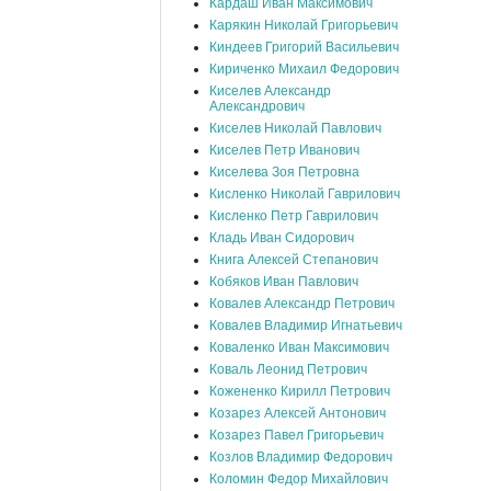
Кардаш Иван Максимович
Карякин Николай Григорьевич
Киндеев Григорий Васильевич
Кириченко Михаил Федорович
Киселев Александр
Александрович
Киселев Николай Павлович
Киселев Петр Иванович
Киселева Зоя Петровна
Кисленко Николай Гаврилович
Кисленко Петр Гаврилович
Кладь Иван Сидорович
Книга Алексей Степанович
Кобяков Иван Павлович
Ковалев Александр Петрович
Ковалев Владимир Игнатьевич
Коваленко Иван Максимович
Коваль Леонид Петрович
Кожененко Кирилл Петрович
Козарез Алексей Антонович
Козарез Павел Григорьевич
Козлов Владимир Федорович
Коломин Федор Михайлович