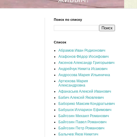
Поиск по списку
Список
Абрамов Иван Родионович
Агафонов Фёдор Иосифович
Аксенов Александр Григорьевич
Андрейчук Никита Исакович
Андросова Мария Ильинична
Артюхова Мария
Александровна
Афанасьев Алексей Иванович
Бабич Алексей Яковлевич
Баборико Максим Кондратьевич
Бабушок Илларион Ефимович
Байгозин Михаил Романович
Байгозин Павел Романович
Байгозин Петр Романович
Балычев Яков Никитич