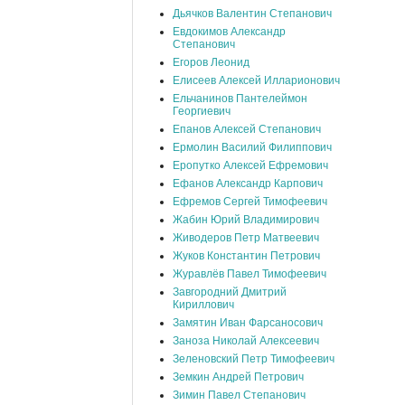
Дьячков Валентин Степанович
Евдокимов Александр
Степанович
Егоров Леонид
Елисеев Алексей Илларионович
Ельчанинов Пантелеймон
Георгиевич
Епанов Алексей Степанович
Ермолин Василий Филиппович
Еропутко Алексей Ефремович
Ефанов Александр Карпович
Ефремов Сергей Тимофеевич
Жабин Юрий Владимирович
Живодеров Петр Матвеевич
Жуков Константин Петрович
Журавлёв Павел Тимофеевич
Завгородний Дмитрий
Кириллович
Замятин Иван Фарсаносович
Заноза Николай Алексеевич
Зеленовский Петр Тимофеевич
Земкин Андрей Петрович
Зимин Павел Степанович