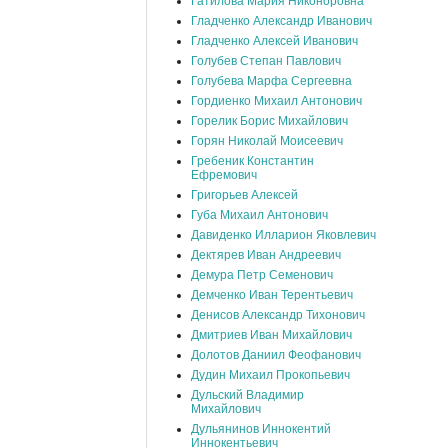
Гатилова Мария Никоноровна
Гладченко Александр Иванович
Гладченко Алексей Иванович
Голубев Степан Павлович
Голубева Марфа Сергеевна
Гордиенко Михаил Антонович
Горелик Борис Михайлович
Горян Николай Моисеевич
Гребеник Константин
Ефремович
Григорьев Алексей
Губа Михаил Антонович
Давиденко Илларион Яковлевич
Дектярев Иван Андреевич
Демура Петр Семенович
Демченко Иван Терентьевич
Денисов Александр Тихонович
Дмитриев Иван Михайлович
Долотов Даниил Феофанович
Дудин Михаил Прокопьевич
Дульский Владимир
Михайлович
Дульянинов Иннокентий
Иннокентьевич