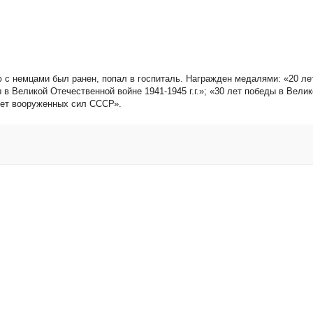
ю с немцами был ранен, попал в госпиталь. Награжден медалями: «20 ле
ы в Великой Отечественной войне 1941-1945 г.г.»; «30 лет победы в Вели
 лет вооруженных сил СССР».