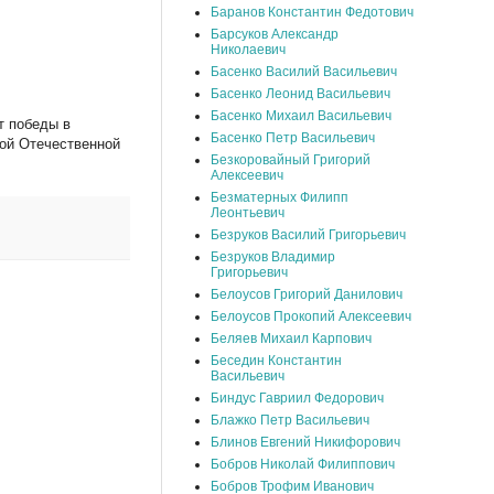
Баранов Константин Федотович
Барсуков Александр
Николаевич
Басенко Василий Васильевич
Басенко Леонид Васильевич
Басенко Михаил Васильевич
т победы в
Басенко Петр Васильевич
кой Отечественной
Безкоровайный Григорий
Алексеевич
Безматерных Филипп
Леонтьевич
Безруков Василий Григорьевич
Безруков Владимир
Григорьевич
Белоусов Григорий Данилович
Белоусов Прокопий Алексеевич
Беляев Михаил Карпович
Беседин Константин
Васильевич
Биндус Гавриил Федорович
Блажко Петр Васильевич
Блинов Евгений Никифорович
Бобров Николай Филиппович
Бобров Трофим Иванович