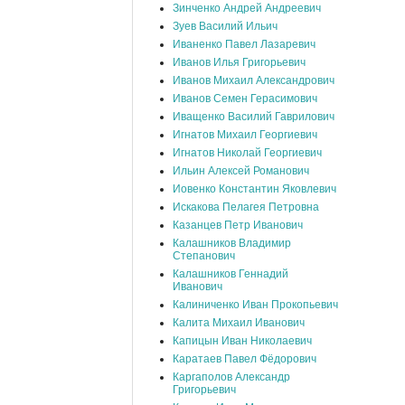
Зинченко Андрей Андреевич
Зуев Василий Ильич
Иваненко Павел Лазаревич
Иванов Илья Григорьевич
Иванов Михаил Александрович
Иванов Семен Герасимович
Иващенко Василий Гаврилович
Игнатов Михаил Георгиевич
Игнатов Николай Георгиевич
Ильин Алексей Романович
Иовенко Константин Яковлевич
Искакова Пелагея Петровна
Казанцев Петр Иванович
Калашников Владимир
Степанович
Калашников Геннадий
Иванович
Калиниченко Иван Прокопьевич
Калита Михаил Иванович
Капицын Иван Николаевич
Каратаев Павел Фёдорович
Каргаполов Александр
Григорьевич