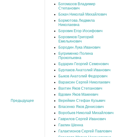
Богомазов Владимир
Степанович
Бокач Николай Михайлович
Бормотова Людмила
Николаевна
Боровик Егор Иосифович
Боровиков Григорий
Емельянович
Бородин Лука Иванович
Бугрименко Полина
Прокопьевна
Бударин Георгий Семенович
Бурлаков Анатолий Иванович
Быков Анатолий Федорович
Вараксин Сергей Николаевич
Вахтин Яков Степанович
Вдовин Яков Макеевич
Верейкин Стефан Кузьмич
Предыдущее
Власенко Яков Денисович
Воробьев Николай Михайлович
Гаврилов Сергей Иванович
Гаклин Шенна
Галактионов Сергей Павлович