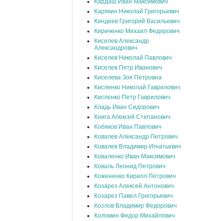
Кардаш Иван Максимович
Карякин Николай Григорьевич
Киндеев Григорий Васильевич
Кириченко Михаил Федорович
Киселев Александр
Александрович
Киселев Николай Павлович
Киселев Петр Иванович
Киселева Зоя Петровна
Кисленко Николай Гаврилович
Кисленко Петр Гаврилович
Кладь Иван Сидорович
Книга Алексей Степанович
Кобяков Иван Павлович
Ковалев Александр Петрович
Ковалев Владимир Игнатьевич
Коваленко Иван Максимович
Коваль Леонид Петрович
Кожененко Кирилл Петрович
Козарез Алексей Антонович
Козарез Павел Григорьевич
Козлов Владимир Федорович
Коломин Федор Михайлович