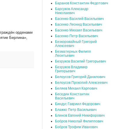
Баранов Константин Федотович
Барсуков Александр
Николаевич
Басенко Василий Васильевич
Басенко Леонид Васильевич
Басенко Михаил Васильевич
Награждён орденами
Басенко Петр Васильевич
зятие Берлина»,
Безкоровайный Григорий
Алексеевич
Безматерных Филипп
Леонтьевич
Безруков Василий Григорьевич
Безруков Владимир
Григорьевич
Белоусов Григорий Данилович
Белоусов Прокопий Алексеевич
Беляев Михаил Карпович
Беседин Константин
Васильевич
Биндус Гавриил Федорович
Блажко Петр Васильевич
Блинов Евгений Никифорович
Бобров Николай Филиппович
Бобров Трофим Иванович