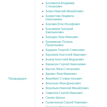
Богомазов Владимир
Степанович
Бокач Николай Михайлович
Бормотова Людмила
Николаевна
Боровик Егор Иосифович
Боровиков Григорий
Емельянович
Бородин Лука Иванович
Бугрименко Полина
Прокопьевна
Бударин Георгий Семенович
Бурлаков Анатолий Иванович
Быков Анатолий Федорович
Вараксин Сергей Николаевич
Вахтин Яков Степанович
Вдовин Яков Макеевич
Верейкин Стефан Кузьмич
Предыдущее
Власенко Яков Денисович
Воробьев Николай Михайлович
Гаврилов Сергей Иванович
Гаклин Шенна
Галактионов Сергей Павлович