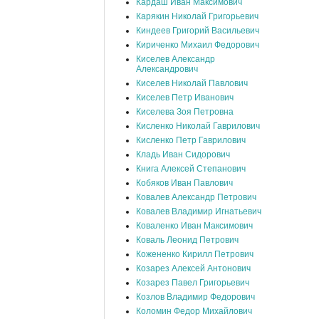
Кардаш Иван Максимович
Карякин Николай Григорьевич
Киндеев Григорий Васильевич
Кириченко Михаил Федорович
Киселев Александр
Александрович
Киселев Николай Павлович
Киселев Петр Иванович
Киселева Зоя Петровна
Кисленко Николай Гаврилович
Кисленко Петр Гаврилович
Кладь Иван Сидорович
Книга Алексей Степанович
Кобяков Иван Павлович
Ковалев Александр Петрович
Ковалев Владимир Игнатьевич
Коваленко Иван Максимович
Коваль Леонид Петрович
Кожененко Кирилл Петрович
Козарез Алексей Антонович
Козарез Павел Григорьевич
Козлов Владимир Федорович
Коломин Федор Михайлович