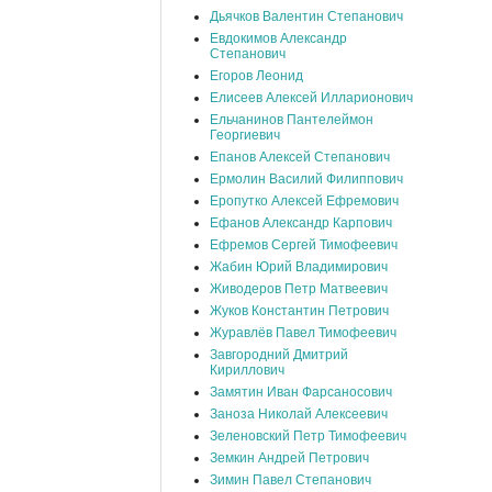
Дьячков Валентин Степанович
Евдокимов Александр
Степанович
Егоров Леонид
Елисеев Алексей Илларионович
Ельчанинов Пантелеймон
Георгиевич
Епанов Алексей Степанович
Ермолин Василий Филиппович
Еропутко Алексей Ефремович
Ефанов Александр Карпович
Ефремов Сергей Тимофеевич
Жабин Юрий Владимирович
Живодеров Петр Матвеевич
Жуков Константин Петрович
Журавлёв Павел Тимофеевич
Завгородний Дмитрий
Кириллович
Замятин Иван Фарсаносович
Заноза Николай Алексеевич
Зеленовский Петр Тимофеевич
Земкин Андрей Петрович
Зимин Павел Степанович