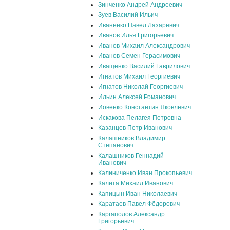
Зинченко Андрей Андреевич
Зуев Василий Ильич
Иваненко Павел Лазаревич
Иванов Илья Григорьевич
Иванов Михаил Александрович
Иванов Семен Герасимович
Иващенко Василий Гаврилович
Игнатов Михаил Георгиевич
Игнатов Николай Георгиевич
Ильин Алексей Романович
Иовенко Константин Яковлевич
Искакова Пелагея Петровна
Казанцев Петр Иванович
Калашников Владимир
Степанович
Калашников Геннадий
Иванович
Калиниченко Иван Прокопьевич
Калита Михаил Иванович
Капицын Иван Николаевич
Каратаев Павел Фёдорович
Каргаполов Александр
Григорьевич