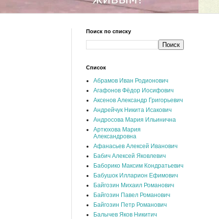
Поиск по списку
Список
Абрамов Иван Родионович
Агафонов Фёдор Иосифович
Аксенов Александр Григорьевич
Андрейчук Никита Исакович
Андросова Мария Ильинична
Артюхова Мария
Александровна
Афанасьев Алексей Иванович
Бабич Алексей Яковлевич
Баборико Максим Кондратьевич
Бабушок Илларион Ефимович
Байгозин Михаил Романович
Байгозин Павел Романович
Байгозин Петр Романович
Балычев Яков Никитич