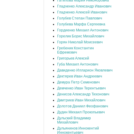
Гатилова Мария Никоноровна
Гладченко Александр Иванович
Гладченко Алексей Иванович
Голубев Степан Павлович
Голубева Марфа Сергеевна
Гордиенко Михаил Антонович
Горелик Борис Михайлович
Горян Николай Моисеевич
Гребеник Константин
Ефремович
Григорьев Алексей
Губа Михаил Антонович
Давиденко Илларион Яковлевич
Дектярев Иван Андреевич
Демура Петр Семенович
Демченко Иван Терентьевич
Денисов Александр Тихонович
Дмитриев Иван Михайлович
Долотов Даниил Феофанович
Дудин Михаил Прокопьевич
Дульский Владимир
Михайлович
Дульянинов Иннокентий
Иннокентьевич